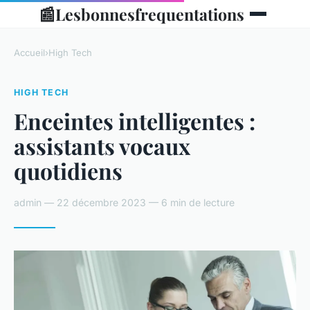
📰
Lesbonnesfrequentations
Accueil
›
High Tech
HIGH TECH
Enceintes intelligentes :
assistants vocaux
quotidiens
admin — 22 décembre 2023 — 6 min de lecture