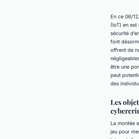
En ce 06/12/
(IoT) en est
sécurité d’e
font désorma
offrent de 
négligeables
être une po
peut potenti
des individu
Les obje
cybercri
La montée e
jeu pour men