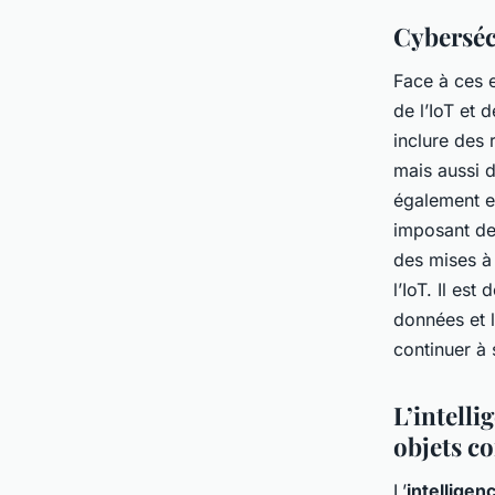
Cyberséc
Face à ces 
de l’IoT et 
inclure des
mais aussi d
également en
imposant de
des mises à 
l’IoT. Il es
données et l
continuer à
L’intelli
objets c
L’
intelligenc