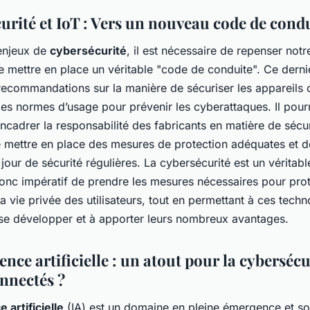
urité et IoT : Vers un nouveau code de condu
enjeux de
cybersécurité
, il est nécessaire de repenser notre
de mettre en place un véritable "code de conduite". Ce derni
 recommandations sur la manière de sécuriser les appareils 
es normes d’usage pour prévenir les cyberattaques. Il pourr
cadrer la responsabilité des fabricants en matière de sécur
 mettre en place des mesures de protection adéquates et de
jour de sécurité régulières. La cybersécurité est un véritab
t donc impératif de prendre les mesures nécessaires pour pro
a vie privée des utilisateurs, tout en permettant à ces tech
 se développer et à apporter leurs nombreux avantages.
gence artificielle : un atout pour la cybersécu
onnectés ?
e artificielle
(IA) est un domaine en pleine émergence et son