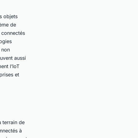
s objets
tème de
s connectés
logies
s non
euvent aussi
ent l’IoT
prises et
 terrain de
onnectés à