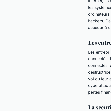
internet, il
les système
ordinateurs 
hackers. Ces
accéder à de
Les entre
Les entrepri
connectés. 
connectés, c
destructrice
vol ou leur 
cyberattaque
pertes finan
La sécur