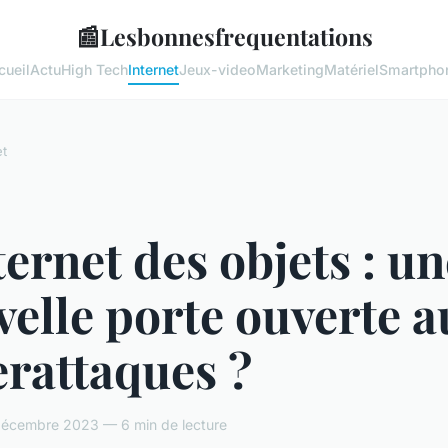
📰
Lesbonnesfrequentations
cueil
Actu
High Tech
Internet
Jeux-video
Marketing
Matériel
Smartpho
et
ternet des objets : u
elle porte ouverte a
rattaques ?
écembre 2023 — 6 min de lecture