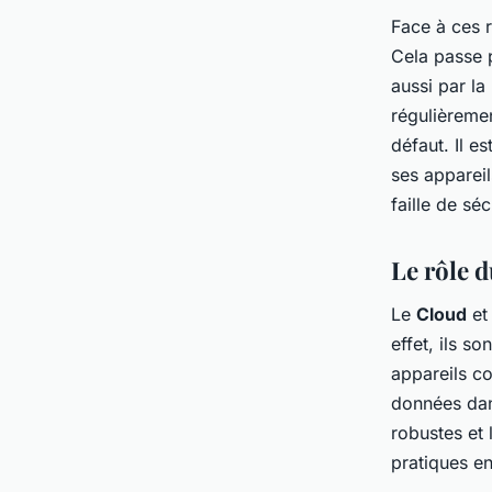
Face à ces r
Cela passe p
aussi par la
régulièreme
défaut. Il e
ses appareil
faille de séc
Le rôle d
Le
Cloud
et
effet, ils s
appareils co
données dan
robustes et 
pratiques en