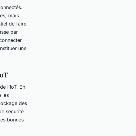
connectés.
ses, mais
iel de faire
asse par
 connecter
nstituer une
IoT
de l’IoT. En
 les
stockage des
de sécurité
 des bonnes