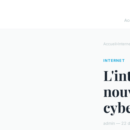
Ac
Accueil
›
Intern
INTERNET
L'in
nouv
cybe
admin — 22 d