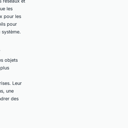
es réseaux et
ue les
x pour les
ils pour
u système.
s
es objets
 plus
rises. Leur
us, une
ndrer des