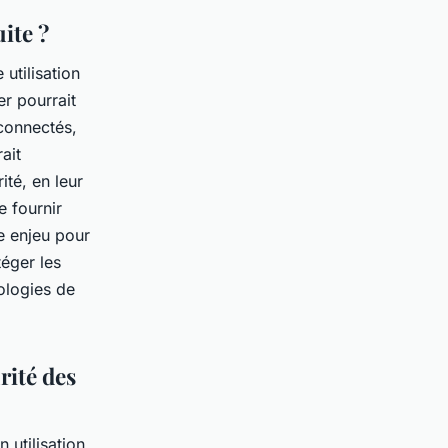
ite ?
 utilisation
er pourrait
connectés,
ait
ité, en leur
 fournir
le enjeu pour
téger les
nologies de
rité des
 utilisation