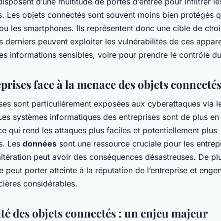
s disposent d’une multitude de portes d’entrée pour infiltrer l
s. Les objets connectés sont souvent moins bien protégés q
ou les smartphones. Ils représentent donc une cible de choi
 derniers peuvent exploiter les vulnérabilités de ces appare
s informations sensibles, voire pour prendre le contrôle d
prises face à la menace des objets connecté
ses sont particulièrement exposées aux cyberattaques via l
Les systèmes informatiques des entreprises sont de plus en
e qui rend les attaques plus faciles et potentiellement plus
s. Les
données
sont une ressource cruciale pour les entrep
altération peut avoir des conséquences désastreuses. De pl
 peut porter atteinte à la réputation de l’entreprise et enge
cières considérables.
ité des objets connectés : un enjeu majeur