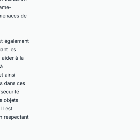
game-
s menaces de
eut également
ant les
 aider à la
 à
t ainsi
tis dans ces
rsécurité
s objets
Il est
en respectant