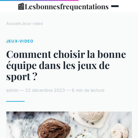
📰
Lesbonnesfrequentations
Accueil
›
Jeux-video
JEUX-VIDEO
Comment choisir la bonne
équipe dans les jeux de
sport ?
admin — 22 décembre 2023 — 6 min de lecture