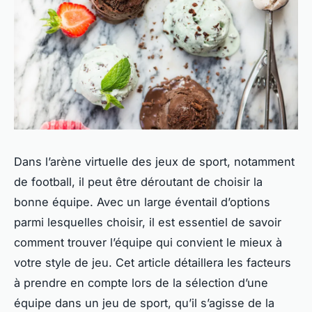
Dans l’arène virtuelle des jeux de sport, notamment
de football, il peut être déroutant de choisir la
bonne équipe. Avec un large éventail d’options
parmi lesquelles choisir, il est essentiel de savoir
comment trouver l’équipe qui convient le mieux à
votre style de jeu. Cet article détaillera les facteurs
à prendre en compte lors de la sélection d’une
équipe dans un jeu de sport, qu’il s’agisse de la