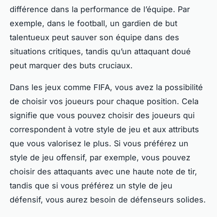
différence dans la performance de l’équipe. Par
exemple, dans le football, un gardien de but
talentueux peut sauver son équipe dans des
situations critiques, tandis qu’un attaquant doué
peut marquer des buts cruciaux.
Dans les jeux comme FIFA, vous avez la possibilité
de choisir vos joueurs pour chaque position. Cela
signifie que vous pouvez choisir des joueurs qui
correspondent à votre style de jeu et aux attributs
que vous valorisez le plus. Si vous préférez un
style de jeu offensif, par exemple, vous pouvez
choisir des attaquants avec une haute note de tir,
tandis que si vous préférez un style de jeu
défensif, vous aurez besoin de défenseurs solides.