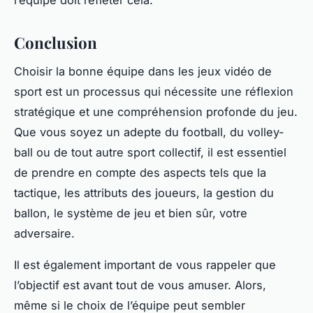
l’équipe doit refléter cela.
Conclusion
Choisir la bonne équipe dans les jeux vidéo de
sport est un processus qui nécessite une réflexion
stratégique et une compréhension profonde du jeu.
Que vous soyez un adepte du football, du volley-
ball ou de tout autre sport collectif, il est essentiel
de prendre en compte des aspects tels que la
tactique, les attributs des joueurs, la gestion du
ballon, le système de jeu et bien sûr, votre
adversaire.
Il est également important de vous rappeler que
l’objectif est avant tout de vous amuser. Alors,
même si le choix de l’équipe peut sembler